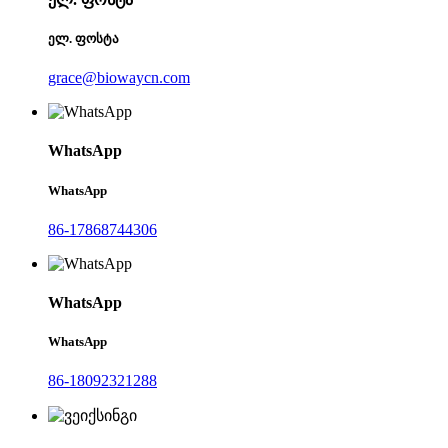
ელ. ფოსტა
grace@biowaycn.com
WhatsApp
WhatsApp
86-17868744306
WhatsApp
WhatsApp
86-18092321288