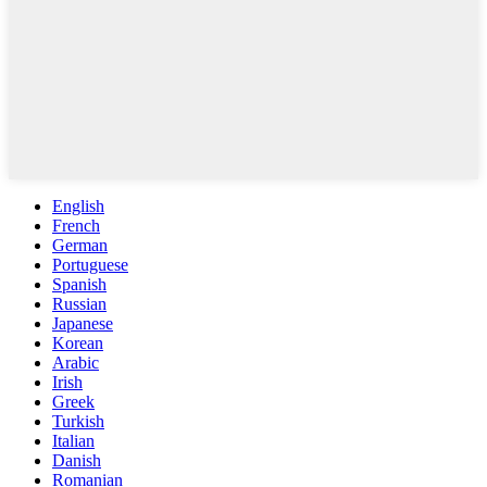
English
French
German
Portuguese
Spanish
Russian
Japanese
Korean
Arabic
Irish
Greek
Turkish
Italian
Danish
Romanian