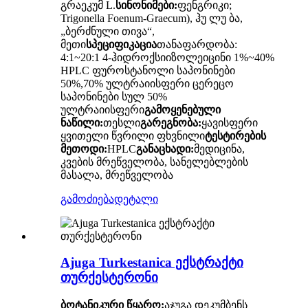
გრაეკუმ L.
სინონიმები:
ფენგრიკი;
Trigonella Foenum-Graecum), ჰუ ლუ ბა,
„ბერძნული თივა“,
მეთი
სპეციფიკაცია
თანაფარდობა:
4:1~20:1 4-ჰიდროქსიიზოლეიცინი 1%~40%
HPLC ფუროსტანოლი საპონინები
50%,70% ულტრაიისფერი ცერეცო
საპონინები სულ 50%
ულტრაიისფერი
გამოყენებული
ნაწილი:
თესლი
გარეგნობა:
ყავისფერი
ყვითელი წვრილი ფხვნილი
ტესტირების
მეთოდი:
HPLC
განაცხადი:
მედიცინა,
კვების მრეწველობა, სანელებლების
მასალა, მრეწველობა
გამოძიება
დეტალი
Ajuga Turkestanica ექსტრაქტი
თურქესტერონი
ბოტანიკური წყარო:
აჯუგა დეკუმბენს