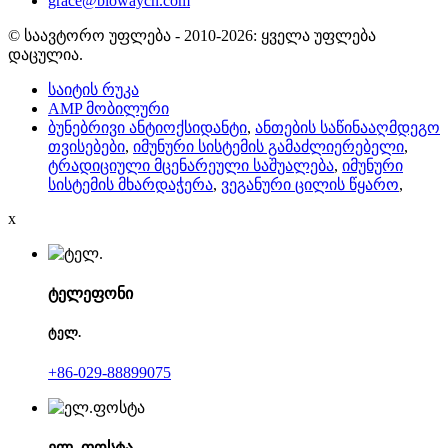
grace@biowaycn.com
© საავტორო უფლება - 2010-2026: ყველა უფლება
დაცულია.
საიტის რუკა
AMP მობილური
ბუნებრივი ანტიოქსიდანტი
,
ანთების საწინააღმდეგო
თვისებები
,
იმუნური სისტემის გამაძლიერებელი
,
ტრადიციული მცენარეული საშუალება
,
იმუნური
სისტემის მხარდაჭერა
,
ვეგანური ცილის წყარო
,
x
ტელეფონი
ტელ.
+86-029-88899075
ელ. ფოსტა