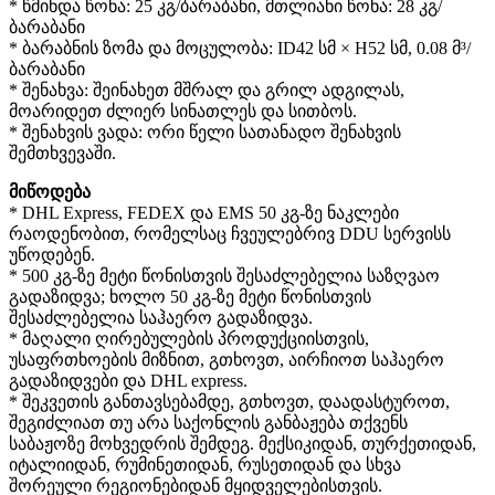
* წმინდა წონა: 25 კგ/ბარაბანი, მთლიანი წონა: 28 კგ/
ბარაბანი
* ბარაბნის ზომა და მოცულობა: ID42 სმ × H52 სმ, 0.08 მ³/
ბარაბანი
* შენახვა: შეინახეთ მშრალ და გრილ ადგილას,
მოარიდეთ ძლიერ სინათლეს და სითბოს.
* შენახვის ვადა: ორი წელი სათანადო შენახვის
შემთხვევაში.
მიწოდება
* DHL Express, FEDEX და EMS 50 კგ-ზე ნაკლები
რაოდენობით, რომელსაც ჩვეულებრივ DDU სერვისს
უწოდებენ.
* 500 კგ-ზე მეტი წონისთვის შესაძლებელია საზღვაო
გადაზიდვა; ხოლო 50 კგ-ზე მეტი წონისთვის
შესაძლებელია საჰაერო გადაზიდვა.
* მაღალი ღირებულების პროდუქციისთვის,
უსაფრთხოების მიზნით, გთხოვთ, აირჩიოთ საჰაერო
გადაზიდვები და DHL express.
* შეკვეთის განთავსებამდე, გთხოვთ, დაადასტუროთ,
შეგიძლიათ თუ არა საქონლის განბაჟება თქვენს
საბაჟოზე მოხვედრის შემდეგ. მექსიკიდან, თურქეთიდან,
იტალიიდან, რუმინეთიდან, რუსეთიდან და სხვა
შორეული რეგიონებიდან მყიდველებისთვის.