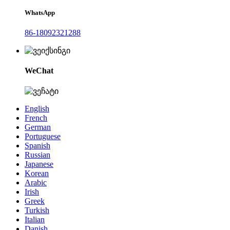
WhatsApp
86-18092321288
WeChat
English
French
German
Portuguese
Spanish
Russian
Japanese
Korean
Arabic
Irish
Greek
Turkish
Italian
Danish