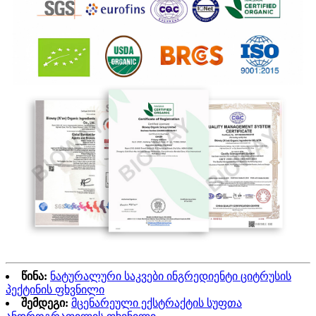
წინა:
ნატურალური საკვები ინგრედიენტი ციტრუსის
პექტინის ფხვნილი
შემდეგი:
მცენარეული ექსტრაქტის სუფთა