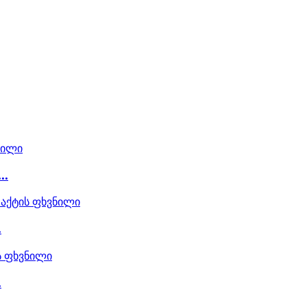
..
.
.