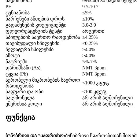
ბადის ზომა
98%-ით 80 ბადის მეშვე
PH
9.5-10.7
ტენიანობა
≤5%
ნარჩენები ანთების დროს
≤10%
გადაშენების კოეფიციენტი
3.0-3.9
ფლუორესცენციის ტესტი
არცერთი
სპილენძის საერთო რაოდენობა
≥4.25%
თავისუფალი სპილენძი
≤0.25%
ჩელატური სპილენძი
≥4.0%
აზოტი
≥4.0%
ნატრიუმი
5%-7%
დარიშხანი (As)
NMT 3ppm
ტყვია (Pb)
NMT 3ppm
აერობული მიკრობების საერთო
<1000 კფუ/გ
რაოდენობა
საფუარი და ობი
<100 კფუ/გ
სალმონელა
არ არის აღმოჩენილი
ეშერიხია კოლი
არ არის აღმოჩენილი
ფუნქცია
ბუნებრივი და უსაფრთხო:
ბუნებრივი წყაროებიდან მიღე