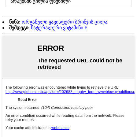
არაქისის ცილის ფხვნილი
წინა:
ორგანული ყავისფერი ბრინჯის ცილა
შემდეგი:
ნატურალური ვიტამინი E