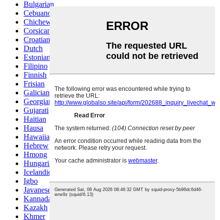
Bulgarian
Cebuano
Chichewa
Corsican
Croatian
Dutch
Estonian
Filipino
Finnish
Frisian
Galician
Georgian
Gujarati
Haitian
Hausa
Hawaiian
Hebrew
Hmong
Hungarian
Icelandic
Igbo
Javanese
Kannada
Kazakh
Khmer