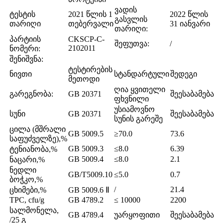
ვადის
ტესტის
2021 წლის 1
2022 წლის
გასვლის
თარიღი
თებერვალი
31 იანვარი
თარიღი:
პარტიის
CKSCP-C-
შეფუთვა:
/
2102011
ნომერი:
შენიშვნა:
ტესტირების
ნივთი
სტანდარტული
შედეგი
მეთოდი
ღია ყვითელი
გარეგნობა:
GB 20371
შეესაბამება
ფხვნილი
უსიამოვნო
სუნი
GB 20371
შეესაბამება
სუნის გარეშე
ცილა (მშრალი
GB 5009.5
≥70.0
73.6
საფუძველზე),%
GB 5009.3
≤8.0
6.39
ტენიანობა,%
GB 5009.4
≤8.0
2.1
ნაცარი,%
ნედლი
GB/T5009.10
≤5.0
0.7
ბოჭკო,%
/
21.4
ცხიმები,%
GB 5009.6 Ⅱ
TPC, cfu/g
GB 4789.2
≤ 10000
2200
სალმონელა,
GB 4789.4
უარყოფითი
შეესაბამება
/25 გ