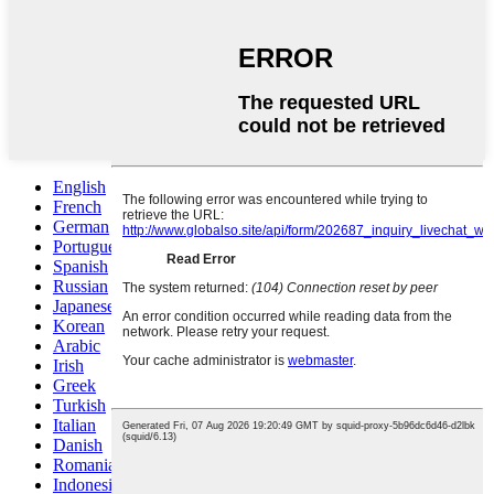
English
French
German
Portuguese
Spanish
Russian
Japanese
Korean
Arabic
Irish
Greek
Turkish
Italian
Danish
Romanian
Indonesian