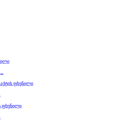
..
.
.