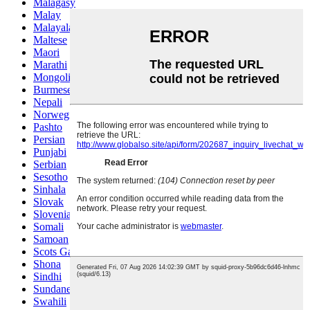
Malagasy
Malay
Malayalam
Maltese
Maori
Marathi
Mongolian
Burmese
Nepali
Norwegian
Pashto
Persian
Punjabi
Serbian
Sesotho
Sinhala
Slovak
Slovenian
Somali
Samoan
Scots Gaelic
Shona
Sindhi
Sundanese
Swahili