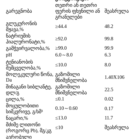
თეთრი ან თეთრი
გარეგნობა
ფერის ფხვნილი ან
შეასრულა
გრანულები
გლუკურონის
≥44.4
48.2
მჟავა,%
ნატრიუმის
≥92.0
99.8
ჰიალურონატი,%
≥99.0
99.9
გამჭვირვალობა,%
pH
6.0～8.0
6.3
ტენიანობის
≤10.0
8.0
შემცველობა,%
მოლეკულური წონა,
გაზომილი
1.40X106
Da
მნიშვნელობა
შინაგანი სიბლანტე,
გაზომილი
22.5
დლ/გ
მნიშვნელობა
≤0.1
0.02
ცილა,%
მოცულობითი
0.10～0.60
0.17
სიმკვრივე, გ/სმ³
≤13.0
11.7
ნაცარი,%
მძიმე ლითონი
≤10
შეასრულა
(როგორც Pb), მგ/კგ
აერობული