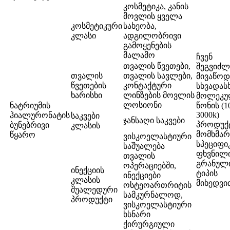
კოსმეტიკა, კანის
მოვლის ყველა
კოსმეტიკური
სახეობა,
კლასი
ადგილობრივი
გამოყენების
მალამო
ჩვენ
თვალის წვეთები,
შეგვიძლ
თვალის
თვალის სავლები,
მივაწო
წვეთების
კონტაქტური
სხვადას
ხარისხი
ლინზების მოვლის
მოლეკუ
ლოსიონი
ნატრიუმის
წონის (1
3000k)
ჰიალურონატის
საკვები
ჯანსაღი საკვები
პროდუქ
ბუნებრივი
კლასის
მომხმა
წყარო
ვისკოელასტიური
სპეციფიკ
საშუალება
ფხვნილი
თვალის
გრანულ
ოპერაციებში,
ინექციის
ტიპის
ინექციები
კლასის
მიხედვი
ოსტეოართრიტის
შუალედური
სამკურნალოდ,
პროდუქტი
ვისკოელასტიური
ხსნარი
ქირურგიული