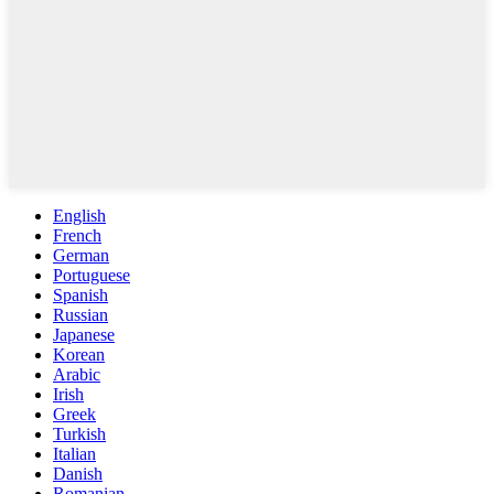
English
French
German
Portuguese
Spanish
Russian
Japanese
Korean
Arabic
Irish
Greek
Turkish
Italian
Danish
Romanian