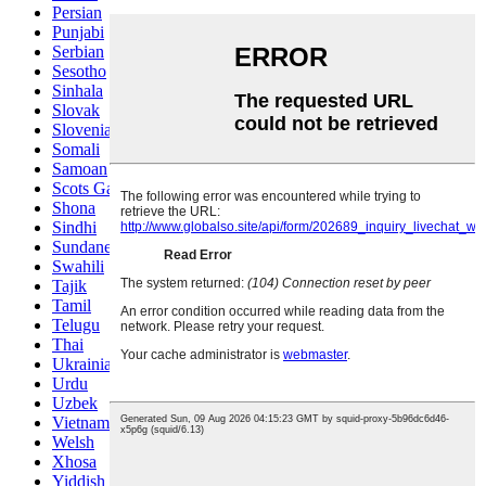
Persian
Punjabi
Serbian
Sesotho
Sinhala
Slovak
Slovenian
Somali
Samoan
Scots Gaelic
Shona
Sindhi
Sundanese
Swahili
Tajik
Tamil
Telugu
Thai
Ukrainian
Urdu
Uzbek
Vietnamese
Welsh
Xhosa
Yiddish