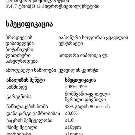
ტრიჰიდროქსიეთილრუტინი
3',4',7-ტრის[O-(2-ჰიდროქსიეთილ)]რუტინი
სპეციფიკაცია
პროდუქტის
იაპონური სოფორას ყვავილის
დასახელება
ექსტრაქტი
ბოტანიკური
ლათინური
სოფორა იაპონიკა ლ.
სახელწოდება
ამოღებული ნაწილები
ყვავილის კვირტი
ანალიზის პუნქტი
სპეციფიკაცია
≥98%; 95%
სიწმინდე
მომწვანო-ყვითელი
გარეგნობა
წვრილი ფხვნილი
ნაწილაკების ზომა
98% გადის 80 mesh-ს
≤3.0%
დანაკარგი გაშრობისას
≤1.0
ნაცრის შემცველობა
≤10ppm
მძიმე მეტალი
<1ppm<>
დარიშხანი