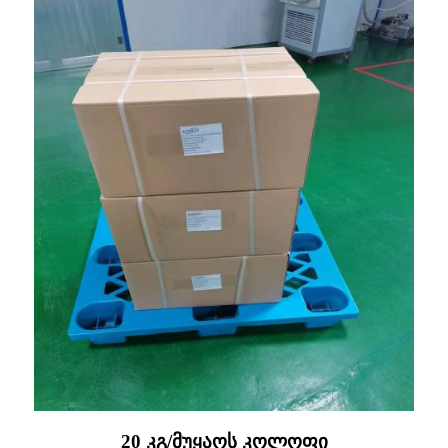
20 კგ/მუყაოს კოლოფი