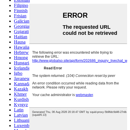
Estonian
Filipino
Finnish
Frisian
Galician
Georgian
Gujarati
Haitian
Hausa
Hawaiian
Hebrew
Hmong
Hungarian
Icelandic
Igbo
Javanese
Kannada
Kazakh
Khmer
Kurdish
Kyrgyz
Latin
Latvian
Lithuanian
Luxembou..