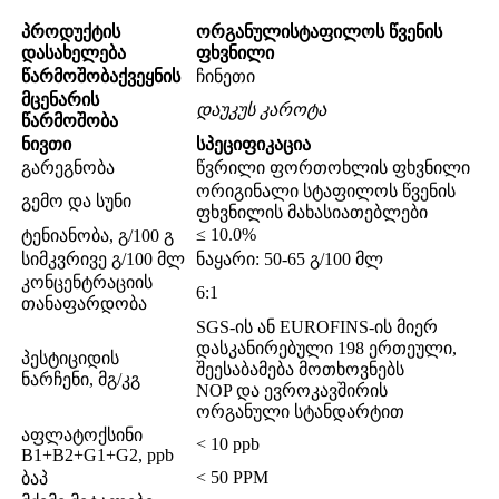
პროდუქტის
ორგანული
სტაფილოს წვენის
დასახელება
ფხვნილი
წარმოშობა
ქვეყნის
ჩინეთი
მცენარის
დაუკუს კაროტა
წარმოშობა
ნივთი
სპეციფიკაცია
გარეგნობა
წვრილი ფორთოხლის ფხვნილი
ორიგინალი სტაფილოს წვენის
გემო და სუნი
ფხვნილის მახასიათებლები
≤ 10.0%
ტენიანობა, გ/100 გ
სიმკვრივე გ/100 მლ
ნაყარი: 50-65 გ/100 მლ
კონცენტრაციის
6:1
თანაფარდობა
SGS-ის ან EUROFINS-ის მიერ
დასკანირებული 198 ერთეული,
პესტიციდის
შეესაბამება მოთხოვნებს
ნარჩენი, მგ/კგ
NOP და ევროკავშირის
ორგანული სტანდარტით
აფლატოქსინი
< 10 ppb
B1+B2+G1+G2, ppb
< 50 PPM
ბაპ