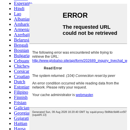
Esperanto
Hindi
Lao
Albanian
Amharic
Armenian
Azerbaijani
Belarusian
Bengali
Bosnian
Bulgarian
Cebuano
Chichewa
Corsican
Croatian
Dutch
Estonian
Filipino
Finnish
Frisian
Galician
Georgian
Gujarati
Haitian
Hausa