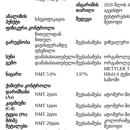
ანგარიშის
2020 წლის 4
თარიღი
აგვისტო
ანალიზის
ტესტირების
სპეციფიკაცია
შედეგი
პუნქტი
მეთოდი
ფიზიკური კონტროლი
წითელიდან
წითელ-
გარეგნობა
შეესაბამება
ვიზუალური
ყავისფერამდე
ფხვნილი
სუნი
დამახასიათებელი
შეესაბამება
ორგანოლე
გემო
დამახასიათებელი
შეესაბამება
ორგანოლე
METTLER 
ნაცარი
NMT 5.0%
3.97%
HB43-S ტენ
საზომი
ქიმიური კონტროლი
დარიშხანი
NMT 2ppm
შეესაბამება
ატომური შ
(As)
კადმიუმი
NMT 1ppm
შეესაბამება
ატომური შ
(Cd)
NMT 2ppm
ტყვია (Pb)
შეესაბამება
ატომური შ
მძიმე
კოლორიმე
NMT 20ppm
შეესაბამება
მეტალები
მეთოდი