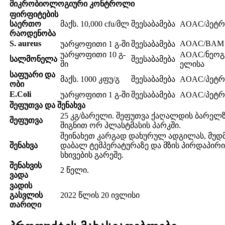
მიკრობიოლოგიური კონტროლი
ფირფიტების
საერთო
მაქს. 10,000 cfu/მლ
შეესაბამება
AOAC/პეტ
რაოდენობა
S. aureus
AOAC/BAM
უარყოფითი 1 გ-ში
შეესაბამება
უარყოფითი 10 გ-
AOAC/ნეოგ
სალმონელა
შეესაბამება
ში
ელისა
საფუარი და
მაქს. 1000 კფუ/გ
შეესაბამება
AOAC/პეტ
ობი
E.Coli
უარყოფითი 1 გ-ში
შეესაბამება
AOAC/პეტ
შეფუთვა და შენახვა
25 კგ/ბარელი. შეფუთვა ქაღალდის ბარელზ
შეფუთვა
შიგნით ორ პლასტმასის პარკში.
შეინახეთ კარგად დახურულ ადგილას, მუდ
შენახვა
დაბალ ტემპერატურაზე და მზის პირდაპირი
სხივების გარეშე.
შენახვის
2 წელი.
ვადა
ვადის
გასვლის
2022 წლის 20 ივლისი
თარიღი