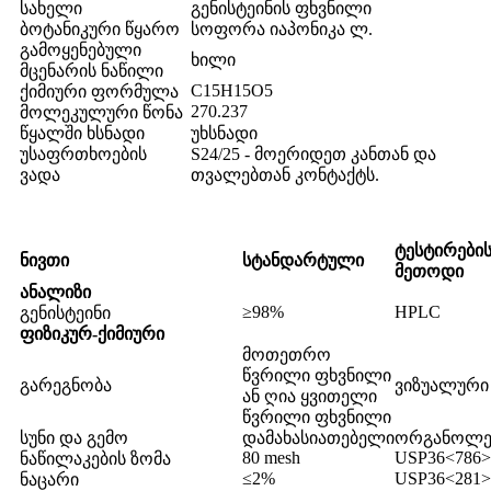
სახელი
გენისტეინის ფხვნილი
ბოტანიკური წყარო
სოფორა იაპონიკა ლ.
გამოყენებული
ხილი
მცენარის ნაწილი
C15H15O5
ქიმიური ფორმულა
270.237
მოლეკულური წონა
წყალში ხსნადი
უხსნადი
უსაფრთხოების
S24/25 - მოერიდეთ კანთან და
ვადა
თვალებთან კონტაქტს.
ტესტირები
ნივთი
სტანდარტული
მეთოდი
ანალიზი
≥98%
HPLC
გენისტეინი
ფიზიკურ-ქიმიური
მოთეთრო
წვრილი ფხვნილი
გარეგნობა
ვიზუალური
ან ღია ყვითელი
წვრილი ფხვნილი
სუნი და გემო
დამახასიათებელი
ორგანოლე
80 mesh
USP36<786>
ნაწილაკების ზომა
≤2%
USP36<281>
ნაცარი