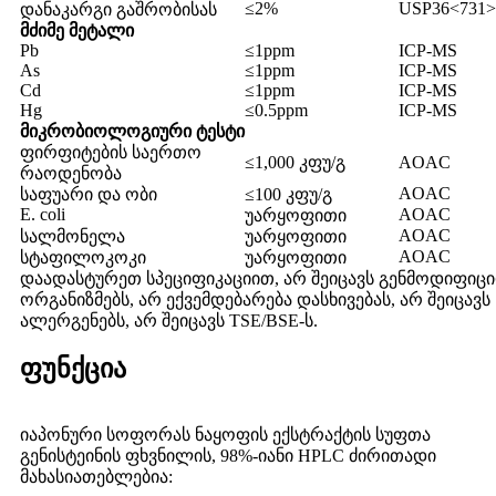
≤2%
USP36<731>
დანაკარგი გაშრობისას
მძიმე მეტალი
Pb
≤1ppm
ICP-MS
As
≤1ppm
ICP-MS
Cd
≤1ppm
ICP-MS
Hg
≤0.5ppm
ICP-MS
მიკრობიოლოგიური
ტესტი
ფირფიტების საერთო
≤1,000 კფუ/გ
AOAC
რაოდენობა
AOAC
საფუარი და ობი
≤100 კფუ/გ
E. coli
AOAC
უარყოფითი
AOAC
სალმონელა
უარყოფითი
AOAC
სტაფილოკოკი
უარყოფითი
დაადასტურეთ სპეციფიკაციით, არ შეიცავს გენმოდიფიც
ორგანიზმებს, არ ექვემდებარება დასხივებას, არ შეიცავს
ალერგენებს, არ შეიცავს TSE/BSE-ს.
ფუნქცია
იაპონური სოფორას ნაყოფის ექსტრაქტის სუფთა
გენისტეინის ფხვნილის, 98%-იანი HPLC ძირითადი
მახასიათებლებია: