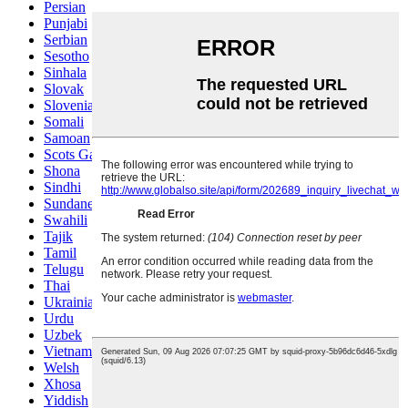
Persian
Punjabi
Serbian
Sesotho
Sinhala
Slovak
Slovenian
Somali
Samoan
Scots Gaelic
Shona
Sindhi
Sundanese
Swahili
Tajik
Tamil
Telugu
Thai
Ukrainian
Urdu
Uzbek
Vietnamese
Welsh
Xhosa
Yiddish