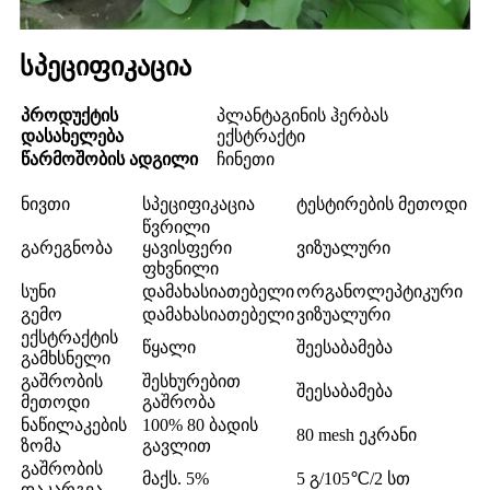
სპეციფიკაცია
პროდუქტის
პლანტაგინის ჰერბას
დასახელება
ექსტრაქტი
წარმოშობის ადგილი
ჩინეთი
ნივთი
სპეციფიკაცია
ტესტირების მეთოდი
წვრილი
გარეგნობა
ყავისფერი
ვიზუალური
ფხვნილი
სუნი
დამახასიათებელი
ორგანოლეპტიკური
გემო
დამახასიათებელი
ვიზუალური
ექსტრაქტის
წყალი
შეესაბამება
გამხსნელი
გაშრობის
შესხურებით
შეესაბამება
მეთოდი
გაშრობა
ნაწილაკების
100% 80 ბადის
80 mesh ეკრანი
ზომა
გავლით
გაშრობის
მაქს. 5%
5 გ/105℃/2 სთ
დაკარგვა