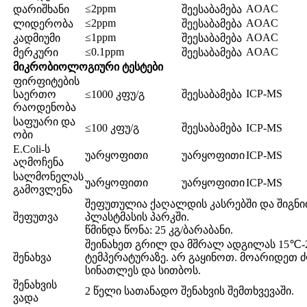
≤2ppm
AOAC
დარიშხანი
შეესაბამება
≤2ppm
AOAC
ლიდერობა
შეესაბამება
≤1ppm
AOAC
კადმიუმი
შეესაბამება
≤0.1ppm
AOAC
მერკური
შეესაბამება
მიკრობიოლოგიური ტესტები
ფირფიტების
ICP-MS
საერთო
≤1000 კფუ/გ
შეესაბამება
რაოდენობა
საფუარი და
≤100 კფუ/გ
შეესაბამება
ICP-MS
ობი
E.Coli-ს
უარყოფითი
უარყოფითი
ICP-MS
აღმოჩენა
სალმონელას
უარყოფითი
უარყოფითი
ICP-MS
გამოვლენა
შეფუთულია ქაღალდის კასრებში და შიგნ
შეფუთვა
პლასტმასის პარკში.
წმინდა წონა: 25 კგ/ბარაბანი.
შეინახეთ გრილ და მშრალ ადგილას 15℃
შენახვა
ტემპერატურაზე. არ გაყინოთ. მოარიდეთ 
სინათლეს და სითბოს.
შენახვის
2 წელი სათანადო შენახვის შემთხვევაში.
ვადა