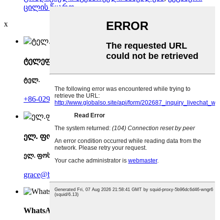
ცილის წყარო
,
x
ტელეფონი
ტელ.
+86-029-88899075
ელ. ფოსტა
ელ. ფოსტა
grace@biowaycn.com
WhatsApp