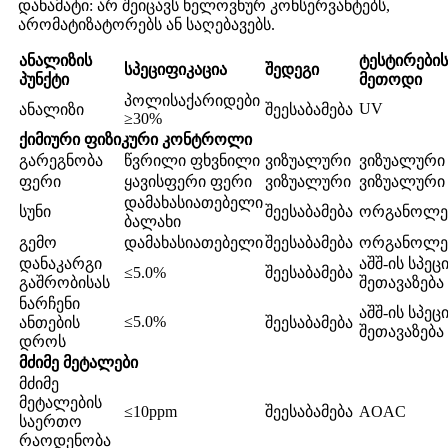
დანამატი: არ შეიცავს ხელოვნურ კონსერვანტებს,
არომატიზატორებს ან საღებავებს.
ანალიზის
ტესტირების
სპეციფიკაცია
შედეგი
პუნქტი
მეთოდი
პოლისაქარიდები
UV
ანალიზი
შეესაბამება
≥30%
ქიმიური ფიზიკური კონტროლი
გარეგნობა
წვრილი ფხვნილი
ვიზუალური
ვიზუალური
ფერი
ყავისფერი ფერი
ვიზუალური
ვიზუალური
დამახასიათებელი
სუნი
შეესაბამება
ორგანოლე
ბალახი
გემო
დამახასიათებელი
შეესაბამება
ორგანოლე
დანაკარგი
აშშ-ის სპე
≤5.0%
შეესაბამება
გაშრობისას
შეთავაზება
ნარჩენი
აშშ-ის სპე
≤5.0%
ანთების
შეესაბამება
შეთავაზება
დროს
მძიმე მეტალები
მძიმე
მეტალების
≤10ppm
შეესაბამება
AOAC
საერთო
რაოდენობა