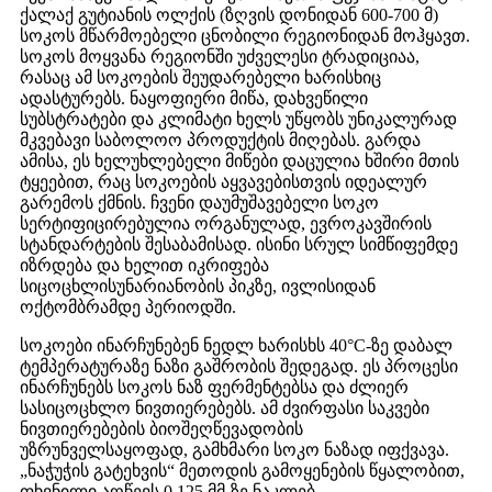
ქალაქ გუტიანის ოლქის (ზღვის დონიდან 600-700 მ)
სოკოს მწარმოებელი ცნობილი რეგიონიდან მოჰყავთ.
სოკოს მოყვანა რეგიონში უძველესი ტრადიციაა,
რასაც ამ სოკოების შეუდარებელი ხარისხიც
ადასტურებს. ნაყოფიერი მიწა, დახვეწილი
სუბსტრატები და კლიმატი ხელს უწყობს უნიკალურად
მკვებავი საბოლოო პროდუქტის მიღებას. გარდა
ამისა, ეს ხელუხლებელი მიწები დაცულია ხშირი მთის
ტყეებით, რაც სოკოების აყვავებისთვის იდეალურ
გარემოს ქმნის. ჩვენი დაუმუშავებელი სოკო
სერტიფიცირებულია ორგანულად, ევროკავშირის
სტანდარტების შესაბამისად. ისინი სრულ სიმწიფემდე
იზრდება და ხელით იკრიფება
სიცოცხლისუნარიანობის პიკზე, ივლისიდან
ოქტომბრამდე პერიოდში.
სოკოები ინარჩუნებენ ნედლ ხარისხს 40°C-ზე დაბალ
ტემპერატურაზე ნაზი გაშრობის შედეგად. ეს პროცესი
ინარჩუნებს სოკოს ნაზ ფერმენტებსა და ძლიერ
სასიცოცხლო ნივთიერებებს. ამ ძვირფასი საკვები
ნივთიერებების ბიოშეღწევადობის
უზრუნველსაყოფად, გამხმარი სოკო ნაზად იფქვავა.
„ნაჭუჭის გატეხვის“ მეთოდის გამოყენების წყალობით,
ფხვნილი აღწევს 0.125 მმ-ზე ნაკლებ