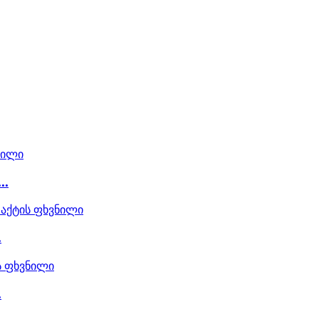
..
.
.