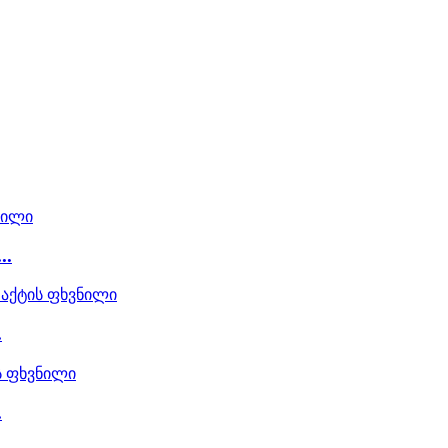
..
.
.