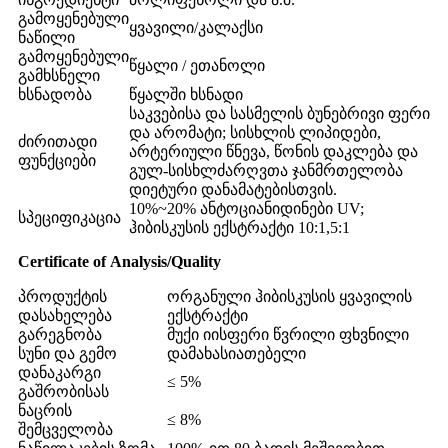
გამოყენებული
ყვავილი/კალაქსი
ნაწილი
გამოყენებული
წყალი / ეთანოლი
გამხსნელი
ხსნადობა
წყალში ხსნადი
საკვებისა და სასმელის ბუნებრივი ფერი
და არომატი; სისხლის ლიპიდები,
ძირითადი
არტერიული წნევა, წონის დაკლება და
ფუნქციები
გულ-სისხლძარღვთა ჯანმრთელობა
დიეტური დანამატებისთვის.
10%~20% ანტოციანიდინები UV;
სპეციფიკაცია
ჰიბისკუსის ექსტრაქტი 10:1,5:1
C
e
r
t
i
f
i
ca
t
e
o
f
A
n
a
l
ys
i
s
/
Q
u
a
li
t
y
პროდუქტის
ორგანული ჰიბისკუსის ყვავილის
დასახელება
ექსტრაქტი
გარეგნობა
მუქი იისფერი წვრილი ფხვნილი
სუნი და გემო
დამახასიათებელი
დანაკარგი
≤ 5%
გაშრობისას
ნაცრის
≤ 8%
შემცველობა