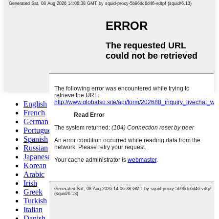
English
French
German
Portuguese
Spanish
Russian
Japanese
Korean
Arabic
Irish
Greek
Turkish
Italian
Danish