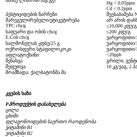
მძიმე ლითონი (მგ/კგ)
Hg < 0.05ppm
Cd < 0.2ppm
პესტიციდების ნარჩენი
შეესაბამება
მარეგულირებელი/ეტიკეტირება
არ არის დას
TPC cfu/g
≤10,000 კფუ/გ
საფუარი და ობის cfu/g
≤200 კფუ/გ
E.Coli cfu/g
უარყოფითი/1
სალმონელას კფსუ/25 გ
უარყოფითი/1
ოქროსფერი სტაფილოკოკი
უარყოფითი/1
<20ppb
აფლატოქსინი
შენახვა
გრილი, ვენ
შეფუთვა
10 კგ/ვაგ, 2
მოამზადა: ქალბატონმა მა
კვების ხაზი
P
პროდუქტის დასახელება
ცილა
ცხიმი
ფლავონოიდების საერთო რაოდენობა
ვიტამინი B1
ვიტამინი B2