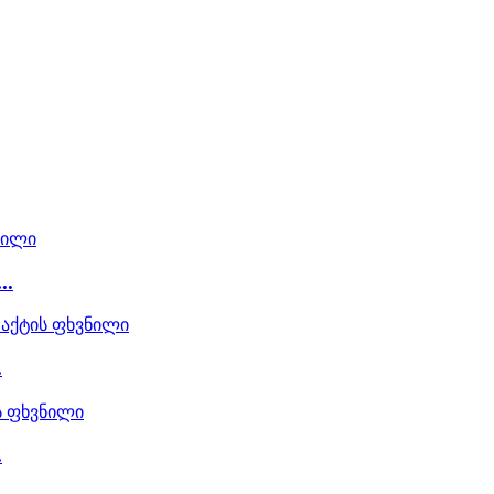
..
.
.