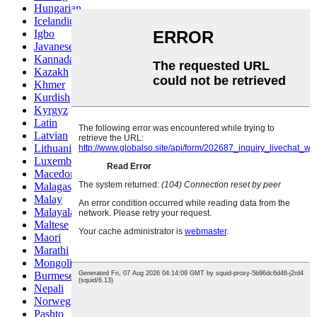
Hungarian
Icelandic
Igbo
Javanese
Kannada
Kazakh
Khmer
Kurdish
Kyrgyz
Latin
Latvian
Lithuanian
Luxembou..
Macedonian
Malagasy
Malay
Malayalam
Maltese
Maori
Marathi
Mongolian
Burmese
Nepali
Norwegian
Pashto