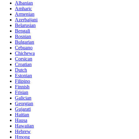
Albanian
Amharic
Armenian
Azerbaijani
Belarusian
Bengali
Bosnian
Bulgarian
Cebuano
Chichewa
Corsican
Croatian
Dutch
Estonian
Filipino
Finnish
Frisian
Galician
Georgian
Gujarati
Haitian
Hausa
Hawaiian
Hebrew
Hmong