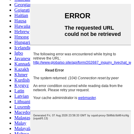
Georgian
Gujarati
Haitian
Hausa
Hawaiian
Hebrew
Hmong
Hungarian
Icelandic
Igbo
Javanese
Kannada
Kazakh
Khmer
Kurdish
Kyrgyz
Latin
Latvian
Lithuanian
Luxembou..
Macedonian
Malagasy
Malay
Malayalam
Maltese