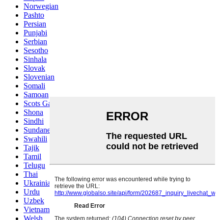
Norwegian
Pashto
Persian
Punjabi
Serbian
Sesotho
Sinhala
Slovak
Slovenian
Somali
Samoan
Scots Gaelic
Shona
Sindhi
Sundanese
Swahili
Tajik
Tamil
Telugu
Thai
Ukrainian
Urdu
Uzbek
Vietnamese
Welsh