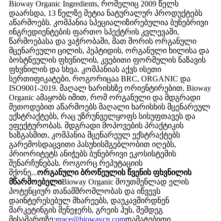
Bioway Organic Ingredients, რომელიც 2009 წელს
დაარსდა, 13 წელზე მეტია ნატურალურ პროდუქტებს
აწარმოებს. კომპანია სპეციალიზირებულია ბუნებრივი
ინგრედიენტების ფართო სპექტრის კვლევაში,
წარმოებასა და ვაჭრობაში, მათ შორის ორგანული
მცენარეული ცილის, პეპტიდის, ორგანული ხილისა და
ბოსტნეულის ფხვნილის, კვებითი ფორმულის ნაზავის
ფხვნილის და სხვა. კომპანიას აქვს ისეთი
სერთიფიკატები, როგორიცაა BRC, ORGANIC და
ISO9001-2019. მაღალ ხარისხზე ორიენტირებით, Bioway
Organic ამაყობს იმით, რომ ორგანული და მდგრადი
მეთოდებით აწარმოებს მაღალი ხარისხის მცენარეულ
ექსტრაქტებს, რაც უზრუნველყოფს სისუფთავეს და
ეფექტურობას. მდგრადი მოპოვების პრაქტიკის
ხაზგასმით, კომპანია მცენარეულ ექსტრაქტებს
გარემოსდაცვითი პასუხისმგებლობით იღებს,
პრიორიტეტს ანიჭებს ბუნებრივი ეკოსისტემის
შენარჩუნებას. როგორც რეპუტაციის
მქონე...
ორგანული ბროწეულის წვენის ფხვნილის
მწარმოებელი
Bioway Organic მოუთმენლად ელის
პოტენციურ თანამშრომლობას და იწვევს
დაინტერესებულ მხარეებს, დაუკავშირდნენ
მარკეტინგის მენეჯერს, გრეის ჰუს, შემდეგ
მისამართზე:
grace@biowaycn.com
დამატებითი